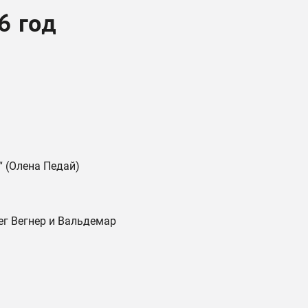
6 год
“ (Олена Педай)
ег Вегнер и Вальдемар