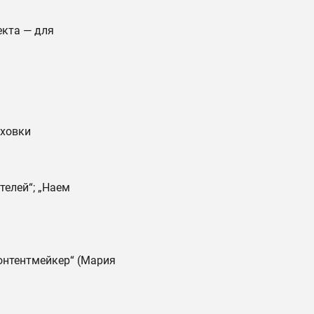
екта — для
аховки
елей“; „Наем
контентмейкер“ (Мария