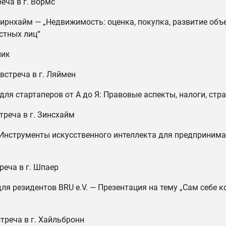
еча в г. Вормс
Фирнхайм — „Недвижимость: оценка, покупка, развитие объ
стных лиц“
ник
встреча в г. Ляймен
для стартаперов от А до Я: Правовые аспекты, налоги, стр
треча в г. Зинсхайм
Инструменты искусственного интеллекта для предпринимат
реча в г. Шпаер
для резидентов BRU e.V. — Презентация на тему „Сам себе 
стреча в г. Хайльбронн