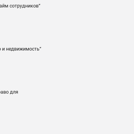
найм сотрудников“
о и недвижимость“
раво для